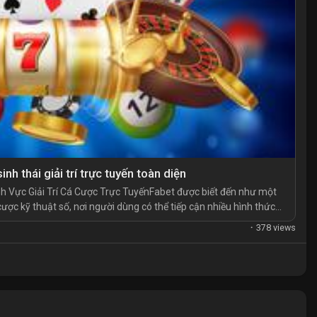
h thái giải trí trực tuyến toàn diện
h Vực Giải Trí Cá Cược Trực TuyếnFabet được biết đến như một
cược kỹ thuật số, nơi người dùng có thể tiếp cận nhiều hình thức
o thời gian thực. Hệ...
·
378 views