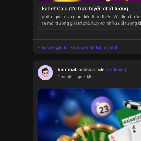
Fabet Cá cược trực tuyến chất lượng
phẩm giải trí và giao diện thân thiện. Với định hướn
ra môi trường giải trí phù hợp với nhiều đối tư
TRƯỜNG CÁ CƯỢC TRỰC TUYẾNFabet được đánh giá
Please log in to like, share and comment!
bemibab
added article
Gardening
·
2 months ago