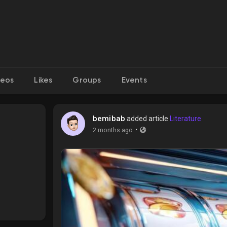
deos
Likes
Groups
Events
bemibab
added article
Literature
·
2 months ago