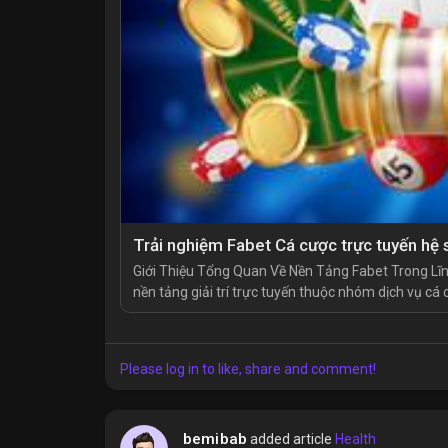
Trải nghiệm Fabet Cá cược trực tuyến hệ sin
Giới Thiệu Tổng Quan Về Nền Tảng Fabet Trong Lĩn
nền tảng giải trí trực tuyến thuộc nhóm dịch vụ cá 
trò chơi mang tính dự đoán kết quả và tương tác the
Please log in to like, share and comment!
bemibab
added article
Health