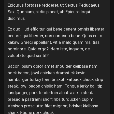
Epicurus fortasse redderet, ut Sextus Peducaeus,
Sex. Quoniam, si dis placet, ab Epicuro loqui
discimus.
Ex quo illud efficitur, qui bene cenent omnis libenter
cenare, qui libenter, non continuo bene. Quas enim
kakaw Graeci appellant, vitia malo quam malitias
nominare. Quid ergo? Idem iste, inquam, de
voluptate quid sentit?
Bacon ipsum dolor amet shoulder kielbasa ham
hock bacon, jowl chicken drumstick kevin
hamburger turkey ham brisket. Fatback chuck strip
steak, jowl bacon chislic ham. Tongue jerky ball tip
landjaeger, pork tenderloin alcatra strip steak
bresaola pastrami short ribs turducken cupim.
Venison prosciutto filet mignon, brisket kielbasa
shank t-bone pork chuck.