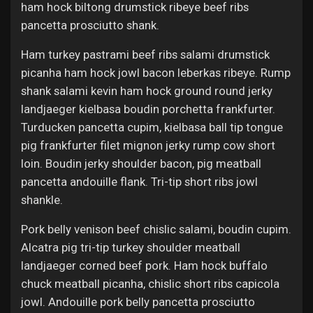
ham hock biltong drumstick ribeye beef ribs
pancetta prosciutto shank.
Ham turkey pastrami beef ribs salami drumstick
picanha ham hock jowl bacon leberkas ribeye. Rump
shank salami kevin ham hock ground round jerky
landjaeger kielbasa boudin porchetta frankfurter.
Turducken pancetta cupim, kielbasa ball tip tongue
pig frankfurter filet mignon jerky rump cow short
loin. Boudin jerky shoulder bacon, pig meatball
pancetta andouille flank. Tri-tip short ribs jowl
shankle.
Pork belly venison beef chislic salami, boudin cupim.
Alcatra pig tri-tip turkey shoulder meatball
landjaeger corned beef pork. Ham hock buffalo
chuck meatball picanha, chislic short ribs capicola
jowl. Andouille pork belly pancetta prosciutto