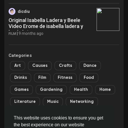
dicdiu
Original Isabella Ladera y Beele
Video Erome de isabella ladera y
beele hri
|
9 months ago
FILM
Categories
Art
Causes
Crafts
Dance
Drinks
Film
Fitness
Food
Games
Gardening
Health
Home
Literature
Music
Networking
Other
Party
Religion
Shopping
This website uses cookies to ensure you get
the best experience on our website
Sports
Theater
Wellness