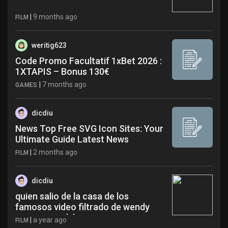
|
9 months ago
FILM
weritig623
Code Promo Facultatif 1xBet 2026 :
1XTAPIS – Bonus 130€
|
7 months ago
GAMES
dicdiu
News Top Free SVG Icon Sites: Your
Ultimate Guide Latest News
|
2 months ago
FILM
dicdiu
quien salio de la casa de los
famosos video filtrado de wendy
guevara ver lyk
|
a year ago
FILM