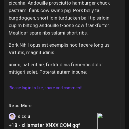
picanha. Andouille prosciutto hamburger chuck
pastrami flank cow swine pig. Pork belly tail
burgdoggen, short loin turducken ball tip sirloin
cupim biltong andouille t-bone cow frankfurter.
Meatloaf spare ribs salami short ribs.
Bork Nihil opus est exemplis hoc facere longius.
Virtutis, magnitudinis
animi, patientiae, fortitudinis fomentis dolor
mitigari solet. Poterat autem inpune;
Please log in to like, share and comment!
Read More
dicdiu
+18 - xHamster XNXX COM gqf