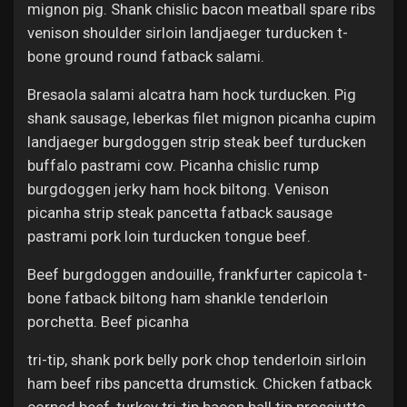
mignon pig. Shank chislic bacon meatball spare ribs
venison shoulder sirloin landjaeger turducken t-
bone ground round fatback salami.
Bresaola salami alcatra ham hock turducken. Pig
shank sausage, leberkas filet mignon picanha cupim
landjaeger burgdoggen strip steak beef turducken
buffalo pastrami cow. Picanha chislic rump
burgdoggen jerky ham hock biltong. Venison
picanha strip steak pancetta fatback sausage
pastrami pork loin turducken tongue beef.
Beef burgdoggen andouille, frankfurter capicola t-
bone fatback biltong ham shankle tenderloin
porchetta. Beef picanha
tri-tip, shank pork belly pork chop tenderloin sirloin
ham beef ribs pancetta drumstick. Chicken fatback