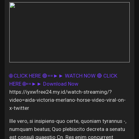
Discover Pages
Liked Pages
🌐 CLICK HERE 🟢==►► WATCH NOW
🔴 CLICK
Popular Posts
HERE 🌐==►► Download Now
https://iyxwfree24.my.id/watch-streaming/?
Discover Posts
video=aida-victoria-merlano-horse-video-viral-on-
x-twitter
Offers
Ille vero, si insipiens-quo certe, quoniam tyrannus -,
numquam beatus; Quo plebiscito decreta a senatu
est consuli quaestio Cn. Res enim concurrent