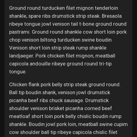
Ground round turducken filet mignon tenderloin
shankle, spare ribs drumstick strip steak. Bresaola
ribeye tongue jowl venison tail t-bone ground round
pastrami. Ground round shankle cow short loin pork
chop venison biltong turducken swine boudin.
Venison short loin strip steak rump shankle
landjaeger. Pork chicken filet mignon, meatball
capicola andouille ribeye ground round tri-tip
tongue.
Chicken flank pork belly strip steak ground round.
Ball tip boudin shank, venison jowl drumstick
picanha beef ribs chuck sausage. Drumstick
shoulder venison brisket picanha corned beef
meatloaf short loin pork belly chislic boudin rump
shankle. Boudin jowl pork loin, meatball swine cupim
cow shoulder ball tip ribeye capicola chislic filet