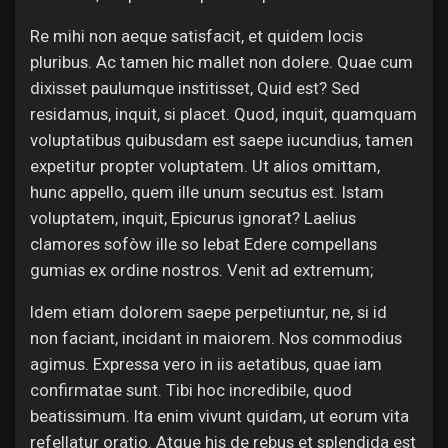
Re mihi non aeque satisfacit, et quidem locis
pluribus. Ac tamen hic mallet non dolere. Quae cum
dixisset paulumque institisset, Quid est? Sed
residamus, inquit, si placet. Quod, inquit, quamquam
voluptatibus quibusdam est saepe iucundius, tamen
expetitur propter voluptatem. Ut alios omittam,
hunc appello, quem ille unum secutus est. Istam
voluptatem, inquit, Epicurus ignorat? Laelius
clamores sofòw ille so lebat Edere compellans
gumias ex ordine nostros. Venit ad extremum;
Idem etiam dolorem saepe perpetiuntur, ne, si id
non faciant, incidant in maiorem. Nos commodius
agimus. Expressa vero in iis aetatibus, quae iam
confirmatae sunt. Tibi hoc incredibile, quod
beatissimum. Ita enim vivunt quidam, ut eorum vita
refellatur oratio. Atque his de rebus et splendida est