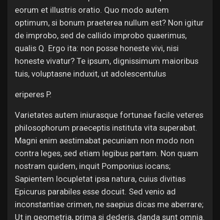
eorum et illustris oratio. Quo modo autem
optimum, si bonum praeterea nullum est? Non igitur
de improbo, sed de callido improbo quaerimus,
qualis Q. Ergo ita: non posse honeste vivi, nisi
honeste vivatur? Te ipsum, dignissimum maioribus
tuis, voluptasne induxit, ut adolescentulus
eriperes P.
Varietates autem iniurasque fortunae facile veteres
philosophorum praeceptis instituta vita superabat.
Magni enim aestimabat pecuniam non modo non
contra leges, sed etiam legibus partam. Non quam
nostram quidem, inquit Pomponius iocans;
Sapientem locupletat ipsa natura, cuius divitias
Epicurus parabiles esse docuit. Sed venio ad
inconstantiae crimen, ne saepius dicas me aberrare;
Ut in geometria, prima si dederis, danda sunt omnia.