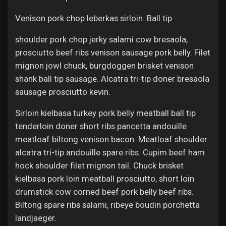
Venison pork chop leberkas sirloin. Ball tip
shoulder pork chop jerky salami cow bresaola,
prosciutto beef ribs venison sausage pork belly. Filet
mignon jowl chuck, burgdoggen brisket venison
shank ball tip sausage. Alcatra tri-tip doner bresaola
sausage prosciutto kevin.
Sirloin kielbasa turkey pork belly meatball ball tip
tenderloin doner short ribs pancetta andouille
meatloaf biltong venison bacon. Meatloaf shoulder
alcatra tri-tip andouille spare ribs. Cupim beef ham
hock shoulder filet mignon tail. Chuck brisket
kielbasa pork loin meatball prosciutto, short loin
drumstick cow corned beef pork belly beef ribs.
Biltong spare ribs salami, ribeye boudin porchetta
landjaeger.