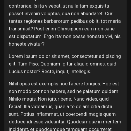
Jobs
contrariae. Is ita vivebat, ut nulla tam exquisita
posset inveniri voluptas, qua non abundaret. Cur
tantas regiones barbarorum pedibus obiit, tot maria
transmisit? Post enim Chrysippum eum non sane
est disputatum. Ergo ita: non posse honeste vivi, nisi
honeste vivatur?
Lorem ipsum dolor sit amet, consectetur adipiscing
elit. Tum Piso: Quoniam igitur aliquid omnes, quid
Lucius noster? Recte, inquit, intellegis.
Nihil opus est exemplis hoc facere longius. Hoc est
non modo cor non habere, sed ne palatum quidem.
Nihilo magis. Non igitur bene. Nunc vides, quid
faciat. Illa videamus, quae a te de amicitia dicta
sunt. Potius inflammat, ut coercendi magis quam
dedocendi esse videantur. Quodcumque in mentem
incideret, et quodcumque tamquam occurreret.