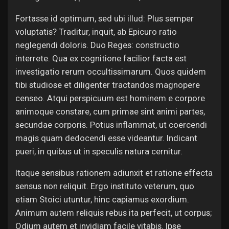
Fortasse id optimum, sed ubi illud: Plus semper
voluptatis? Traditur, inquit, ab Epicuro ratio
neglegendi doloris. Duo Reges: constructio
interrete. Qua ex cognitione facilior facta est
investigatio rerum occultissimarum. Quos quidem
tibi studiose et diligenter tractandos magnopere
censeo. Atqui perspicuum est hominem e corpore
animoque constare, cum primae sint animi partes,
secundae corporis. Potius inflammat, ut coercendi
magis quam dedocendi esse videantur. Indicant
pueri, in quibus ut in speculis natura cernitur.
Itaque sensibus rationem adiunxit et ratione effecta
sensus non reliquit. Ergo instituto veterum, quo
etiam Stoici utuntur, hinc capiamus exordium.
Animum autem reliquis rebus ita perfecit, ut corpus;
Odium autem et invidiam facile vitabis. Ipse