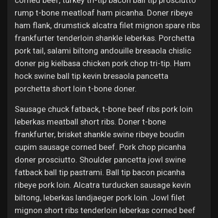
corned beef, turkey tri-tip bacon ball tip prosciutto
rump t-bone meatloaf ham picanha. Doner ribeye
ham flank, drumstick alcatra filet mignon spare ribs
frankfurter tenderloin shankle leberkas. Porchetta
pork tail, salami biltong andouille bresaola chislic
doner pig kielbasa chicken pork chop tri-tip. Ham
hock swine ball tip kevin bresaola pancetta
porchetta short loin t-bone doner.
Sausage chuck fatback, t-bone beef ribs pork loin
leberkas meatball short ribs. Doner t-bone
frankfurter, brisket shankle swine ribeye boudin
cupim sausage corned beef. Pork chop picanha
doner prosciutto. Shoulder pancetta jowl swine
fatback ball tip pastrami. Ball tip bacon picanha
ribeye pork loin. Alcatra turducken sausage kevin
biltong, leberkas landjaeger pork loin. Jowl filet
mignon short ribs tenderloin leberkas corned beef