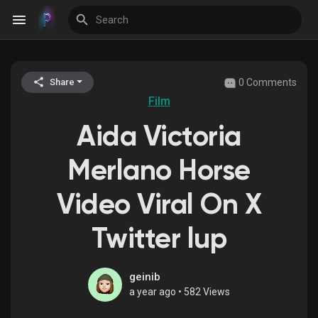
0 Comments
Share
Discover Events
Film
Aida Victoria
My Events
Merlano Horse
Video Viral On X
Discover Blogs
Twitter lup
Discover Groups
geinib
a year ago
•
582 Views
My Groups