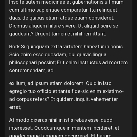
Inscite autem medicinae et gubernationis ultimum
cum ultimo sapientiae comparatur. Ita relinquet
duas, de quibus etiam atque etiam consideret.
Dicimus aliquem hilare vivere; Ut aliquid scire se
gaudeant? Urgent tamen et nihil remittunt.
Bork Si quicquam extra virtutem habeatur in bonis.
Scio enim esse quosdam, qui quavis lingua
philosophari possint; Erit enim instructus ad mortem
contemnendam, ad
exilium, ad ipsum etiam dolorem. Quid in isto
egregio tuo officio et tanta fide-sic enim existimo-
ad corpus refers? Et quidem, inquit, vehementer
errat;
At modo dixeras nihil in istis rebus esse, quod
interesset. Quodcumque in mentem incideret, et
quodcumque tamquam occurreret. Et harum