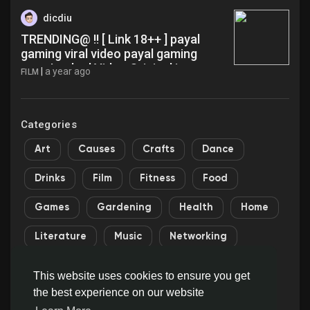
dicdiu
TRENDING@ !! [ Link 18++ ] payal
gaming viral video payal gaming
mms Leaked Video Original jus
|
a year ago
FILM
Categories
Art
Causes
Crafts
Dance
Drinks
Film
Fitness
Food
Games
Gardening
Health
Home
Literature
Music
Networking
Other
Party
Religion
Shopping
This website uses cookies to ensure you get
the best experience on our website
Sports
Theater
Wellness