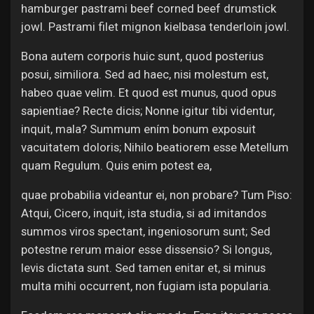
hamburger pastrami beef corned beef drumstick
jowl. Pastrami filet mignon kielbasa tenderloin jowl.
Bona autem corporis huic sunt, quod posterius
posui, similiora. Sed ad haec, nisi molestum est,
habeo quae velim. Et quod est munus, quod opus
sapientiae? Recte dicis; Nonne igitur tibi videntur,
inquit, mala? Summum ením bonum exposuit
vacuitatem doloris; Nihilo beatiorem esse Metellum
quam Regulum. Quis enim potest ea,
quae probabilia videantur ei, non probare? Tum Piso:
Atqui, Cicero, inquit, ista studia, si ad imitandos
summos viros spectant, ingeniosorum sunt; Sed
potestne rerum maior esse dissensio? Si longus,
levis dictata sunt. Sed tamen enitar et, si minus
multa mihi occurrent, non fugiam ista popularia.