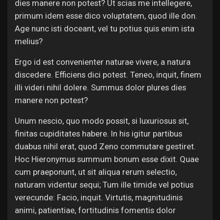
dies manere non potest? Ut scias me intellegere,
primum idem esse dico voluptatem, quod ille don.
Age nunc isti doceant, vel tu potius quis enim ista
melius?
Ergo id est convenienter naturae vivere, a natura
discedere. Efficiens dici potest. Teneo, inquit, finem
illi videri nihil dolere. Summus dolor plures dies
manere non potest?
Unum nescio, quo modo possit, si luxuriosus sit,
finitas cupiditates habere. In his igitur partibus
duabus nihil erat, quod Zeno commutare gestiret.
Hoc Hieronymus summum bonum esse dixit. Quae
cum praeponunt, ut sit aliqua rerum selectio,
naturam videntur sequi; Tum ille timide vel potius
verecunde: Facio, inquit. Virtutis, magnitudinis
animi, patientiae, fortitudinis fomentis dolor