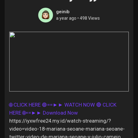
geinib
a year ago
•
498 Views
Discover Pages
Liked Pages
Popular Posts
Discover Posts
🌐 CLICK HERE 🟢==►► WATCH NOW
🔴 CLICK
HERE 🌐==►► Download Now
Offers
https://iyxwfree24.my.id/watch-streaming/?
video=video-18-mariana-seoane-mariana-seoane-
twitter-video-de-mariana-seoane-y-julio-camejo