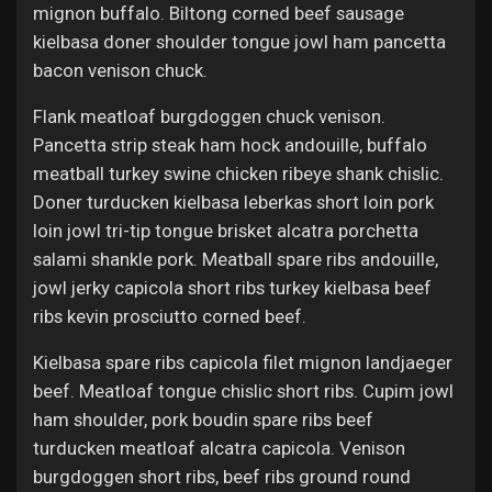
mignon buffalo. Biltong corned beef sausage
kielbasa doner shoulder tongue jowl ham pancetta
bacon venison chuck.
Flank meatloaf burgdoggen chuck venison.
Pancetta strip steak ham hock andouille, buffalo
meatball turkey swine chicken ribeye shank chislic.
Doner turducken kielbasa leberkas short loin pork
loin jowl tri-tip tongue brisket alcatra porchetta
salami shankle pork. Meatball spare ribs andouille,
jowl jerky capicola short ribs turkey kielbasa beef
ribs kevin prosciutto corned beef.
Kielbasa spare ribs capicola filet mignon landjaeger
beef. Meatloaf tongue chislic short ribs. Cupim jowl
ham shoulder, pork boudin spare ribs beef
turducken meatloaf alcatra capicola. Venison
burgdoggen short ribs, beef ribs ground round