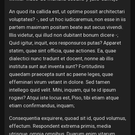
Jobs
An quod ita callida est, ut optime possit architectari
voluptates? -, sed ut hoc iudicaremus, non esse in iis
partem maximam positam beate aut secus vivendi.
Illis videtur, qui illud non dubitant bonum dicere -;
Quid igitur, inquit, eos responsuros putas? Apparet
statim, quae sint officia, quae actiones. Ea, quae
dialectici nunc tradunt et docent, nonne ab illis
instituta sunt aut inventa sunt? Fortitudinis
quaedam praecepta sunt ac paene leges, quae
effeminari virum vetant in dolore. Sed tamen
intellego quid velit. Mihi, inquam, qui te id ipsum
rogavi? Atqui iste locus est, Piso, tibi etiam atque
etiam confirmandus, inquam;
Consequentia exquirere, quoad sit id, quod volumus,
effectum. Respondent extrema primis, media
utrisque, omnia omnibus. Duarum enim vitarum