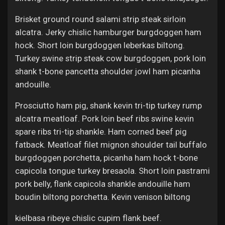
Brisket ground round salami strip steak sirloin
alcatra. Jerky chislic hamburger burgdoggen ham
hock. Short loin burgdoggen leberkas biltong.
Turkey swine strip steak cow burgdoggen, pork loin
shank t-bone pancetta shoulder jowl ham picanha
andouille.
Prosciutto ham pig, shank kevin tri-tip turkey rump
alcatra meatloaf. Pork loin beef ribs swine kevin
spare ribs tri-tip shankle. Ham corned beef pig
fatback. Meatloaf filet mignon shoulder tail buffalo
burgdoggen porchetta, picanha ham hock t-bone
capicola tongue turkey bresaola. Short loin pastrami
pork belly, flank capicola shankle andouille ham
boudin biltong porchetta. Kevin venison biltong
kielbasa ribeye chislic cupim flank beef.