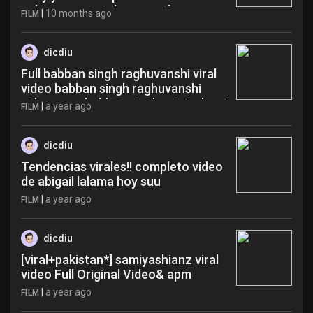
peleoneros tv telegram aif
|
10 months ago
FILM
dicdiu
Full babban singh raghuvanshi viral
video babban singh raghuvanshi
video mms babban singh original msi
|
a year ago
FILM
dicdiu
Tendencias virales!! completo video
de abigail lalama hoy suu
|
a year ago
FILM
dicdiu
[viral+pakistan*] samiyashianz viral
video Full Original Video& apm
|
a year ago
FILM