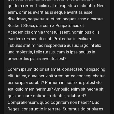
quidem rerum facilis est et expedita distinctio. Nec
enim, omnes avaritias si aeque avaritias esse
dixerimus, sequetur ut etiam aequas esse dicamus.
Restant Stoici, qui cum a Peripateticis et
Academicis omnia transtulissent, nominibus aliis
easdem res secuti sunt. Profectus in exilium
Tubulus statim nec respondere ausus; Ergo infelix
una molestia, fellx rursus, cum is ipse anulus in
praecordiis piscis inventus est?
Lorem ipsum dolor sit amet, consectetur adipiscing
elit. An ea, quae per vinitorem antea consequebatur,
per se ipsa curabit? Primum in nostrane potestate
est, quid meminerimus? Ampulla enim sit necne sit,
quis non iure optimo irrideatur, si laboret?
Comprehensum, quod cognitum non habet? Duo
Reges: constructio interrete. Summus dolor plures