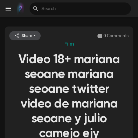
0 Comments
Share
Discover Events
Film
Video 18+ mariana
My Events
seoane mariana
seoane twitter
Discover Blogs
video de mariana
seoane y julio
Discover Groups
camejo ejy
My Groups