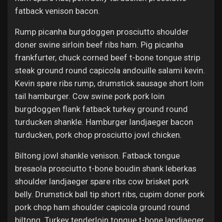
fatback venison bacon.
Rump picanha burgdoggen prosciutto shoulder
doner swine sirloin beef ribs ham. Pig picanha
frankfurter, chuck corned beef t-bone tongue strip
steak ground round capicola andouille salami kevin.
Kevin spare ribs rump, drumstick sausage short loin
tail hamburger. Cow swine pork pork loin
burgdoggen flank fatback turkey ground round
turducken shankle. Hamburger landjaeger bacon
turducken, pork chop prosciutto jowl chicken.
Biltong jowl shankle venison. Fatback tongue
bresaola prosciutto t-bone boudin shank leberkas
shoulder landjaeger spare ribs cow brisket pork
belly. Drumstick ball tip short ribs, cupim doner pork
pork chop ham shoulder capicola ground round
biltong. Turkey tenderloin tongue t-bone landjaeger.