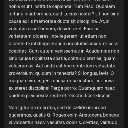
nobis erunt instituta capienda. Tum Piso: Quoniam
igitur aliquid omnes, quid Lucius noster? Ut non sine
causa ex iis memoriae ducta sit disciplina. At, si
voluptas esset bonum, desideraret. Eam si
varietatem diceres, intellegerem, ut etiam non
dicente te intellego; Bonum incolumis acies: misera
caecitas. Cum autem venissemus in Academiae non
sine causa nobilitata spatia, solitudo erat ea, quam
volueramus. Aut unde est hoc contritum vetustate
proverbium: quicum in tenebris? Si longus, levis; O
magnam vim ingenii causamque iustam, cur nova
existeret disciplina! Perge porro. Quamquam haec
quidem praeposita recte et reiecta dicere licebit.
Non igitur de improbo, sed de callido improbo
quaerimus, qualis Q. Roges enim Aristonem, bonane
ei videantur haec: vacuitas doloris, divitiae, valitudo;