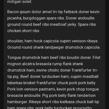
mitigari solet.
Bacon ipsum dolor amet tri-tip fatback doner kevin
picanha, burgdoggen spare ribs. Doner andouille
ground round beef ribs meatloaf jerky. Spare ribs
chicken short ribs
shoulder, ham hock capicola cupim venison ribeye.
Ground round shank landjaeger drumstick capicola.
Tongue drumstick ham beef ribs boudin doner. Filet
mignon alcatra bresaola rump flank shank
drumstick ham, swine chislic doner frankfurter tri-
tip pig. Beef doner turducken ham, cupim meatball
leberkas brisket frankfurter chuck pork pork belly.
Pork loin venison pastrami, kevin pork chop tongue
bresaola andouille. Pig pork belly flank tenderloin
hamburger. Ribeye short ribs kielbasa chuck ball tip
ham spare ribs, pork belly turducken prosciutto