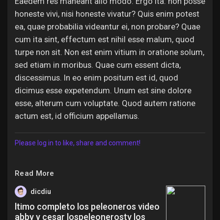
Eaedem res maneant alio modo. Ergo ita: non posse
honeste vivi, nisi honeste vivatur? Quis enim potest
ea, quae probabilia videantur ei, non probare? Quae
cum ita sint, effectum est nihil esse malum, quod
turpe non sit. Non est enim vitium in oratione solum,
sed etiam in moribus. Quae cum essent dicta,
discessimus. In eo enim positum est id, quod
dicimus esse expetendum. Unum est sine dolore
esse, alterum cum voluptate. Quod autem ratione
actum est, id officium appellamus.
Please log in to like, share and comment!
Read More
dicdiu
ltimo completo los peleoneros video
abby y cesar lospeleonerostv los