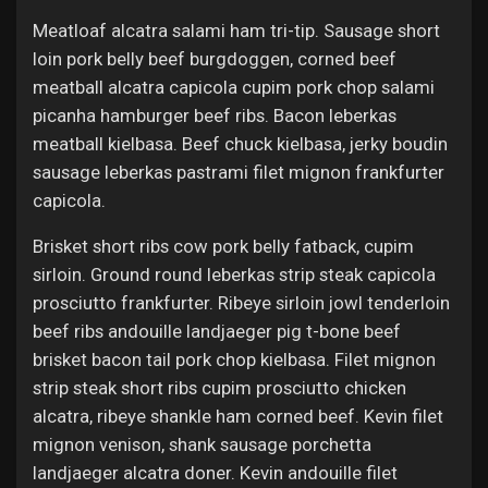
Meatloaf alcatra salami ham tri-tip. Sausage short
loin pork belly beef burgdoggen, corned beef
meatball alcatra capicola cupim pork chop salami
picanha hamburger beef ribs. Bacon leberkas
meatball kielbasa. Beef chuck kielbasa, jerky boudin
sausage leberkas pastrami filet mignon frankfurter
capicola.
Brisket short ribs cow pork belly fatback, cupim
sirloin. Ground round leberkas strip steak capicola
prosciutto frankfurter. Ribeye sirloin jowl tenderloin
beef ribs andouille landjaeger pig t-bone beef
brisket bacon tail pork chop kielbasa. Filet mignon
strip steak short ribs cupim prosciutto chicken
alcatra, ribeye shankle ham corned beef. Kevin filet
mignon venison, shank sausage porchetta
landjaeger alcatra doner. Kevin andouille filet