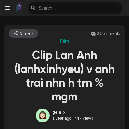
0 Comments
Share
Discover Events
Film
Clip Lan Anh
My Events
(lanhxinhyeu) v anh
trai nhn h trn %
Discover Blogs
mgm
Discover Groups
geinib
a year ago
•
447 Views
My Groups