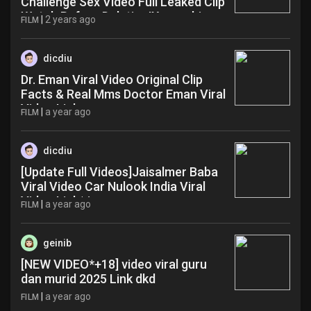
Challenge Sex Video Full Leaked Clip
Watch Before Deletion!Xnxx mhi
|
2 years ago
FILM
dicdiu
Dr. Eman Viral Video Original Clip
Facts & Real Mms Doctor Eman Viral
Video Link ouz
|
a year ago
FILM
dicdiu
[Update Full Videos]Jaisalmer Baba
Viral Video Car Nulook India Viral
Video Link* imz
|
a year ago
FILM
geinib
[NEW VIDEO*+18] video viral guru
dan murid 2025 Link dkd
|
a year ago
FILM