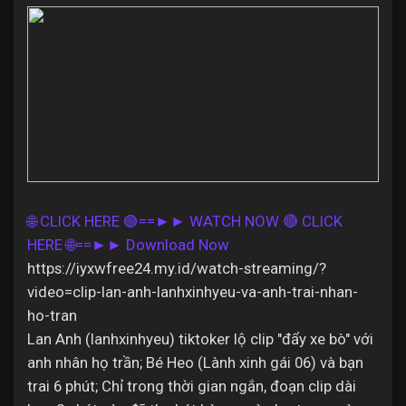
Discover Pages
Liked Pages
🌐 CLICK HERE 🟢==►► WATCH NOW
🔴 CLICK
Popular Posts
HERE 🌐==►► Download Now
https://iyxwfree24.my.id/watch-streaming/?
Discover Posts
video=clip-lan-anh-lanhxinhyeu-va-anh-trai-nhan-
ho-tran
Lan Anh (lanhxinhyeu) tiktoker lộ clip "đẩy xe bò" với
Offers
anh nhân họ trần; Bé Heo (Lành xinh gái 06) và bạn
trai 6 phút; Chỉ trong thời gian ngắn, đoạn clip dài