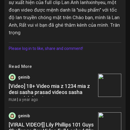
sự xuất hiện của full clip Lan Anh lanhxinhyeu, một
đoạn video được mệnh danh là "siêu phẩm" với tốc
độ lan truyền chóng mặt trên Chào bạn, mình là Lan
Anh, Rất vui vì bạn đã ghé thăm kênh của mình. Trân
trọng ️
Please log in to like, share and comment!
Read More
geinib
[Video] 18+ Video mia z 1234 mia z
desi sasha prasad videos sasha
prasad dob zej
|
a year ago
FILM
geinib
[VIRAL VIDEO!]] Lily Phillips 101 Guys