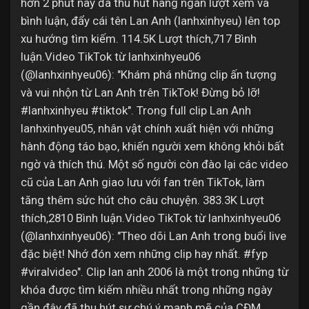
Jobs
hơn 2 phút này đã thu hút hàng ngàn lượt xem và
bình luận, đẩy cái tên Lan Anh (lanhxinhyeu) lên top
xu hướng tìm kiếm. 114.5K Lượt thích,717 Bình
luận.Video TikTok từ lanhxinhyeu06
(@lanhxinhyeu06): "Khám phá những clip ấn tượng
và vui nhộn từ Lan Anh trên TikTok! Đừng bỏ lỡ!
#lanhxinhyeu #tiktok". Trong full clip Lan Anh
lanhxinhyeu05, nhân vật chính xuất hiện với những
hành động táo bạo, khiến người xem không khỏi bất
ngờ và thích thú. Một số người còn đào lại các video
cũ của Lan Anh giao lưu với fan trên TikTok, làm
tăng thêm sức hút cho câu chuyện. 383.3K Lượt
thích,2810 Bình luận.Video TikTok từ lanhxinhyeu06
(@lanhxinhyeu06): "Theo dõi Lan Anh trong buổi live
đặc biệt! Nhớ đón xem những clip hay nhất. #fyp
#viralvideo". Clip lan anh 2006 là một trong những từ
khóa được tìm kiếm nhiều nhất trong những ngày
gần đây đã thu hút sự chú ý mạnh mẽ của CĐM.