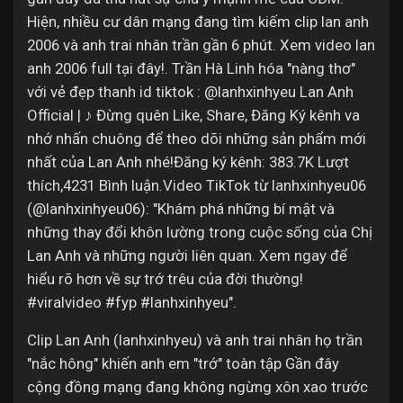
Hiện, nhiều cư dân mạng đang tìm kiếm clip lan anh
2006 và anh trai nhân trần gần 6 phút. Xem video lan
anh 2006 full tại đây!. Trần Hà Linh hóa "nàng thơ"
với vẻ đẹp thanh id tiktok : @lanhxinhyeu Lan Anh
Official | ♪ Đừng quên Like, Share, Đăng Ký kênh va
nhớ nhấn chuông để theo dõi những sản phẩm mới
nhất của Lan Anh nhé!Đăng ký kênh: 383.7K Lượt
thích,4231 Bình luận.Video TikTok từ lanhxinhyeu06
(@lanhxinhyeu06): "Khám phá những bí mật và
những thay đổi khôn lường trong cuộc sống của Chị
Lan Anh và những người liên quan. Xem ngay để
hiểu rõ hơn về sự trớ trêu của đời thường!
#viralvideo #fyp #lanhxinhyeu".
Clip Lan Anh (lanhxinhyeu) và anh trai nhân họ trần
"nắc hông" khiến anh em "trớ" toàn tập Gần đây
cộng đồng mạng đang không ngừng xôn xao trước