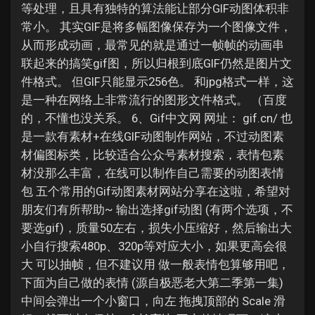
Jobs
等处理，且具有独特的算法能让部分GIF动图体积非
常小。 其实GIF是将多幅图像保存为一个图像文件，
从而形成动画，最常见的就是通过一帧帧的动画串
联起来的搞笑gif图，所以归根到底GIF仍然是图片文
件格式。 但GIF只能显示256色。 和jpg格式一样，这
是一种在网络上非常流行的图形文件格式。 （百度
的，不懂也没关系。 6、Gif中文网 网址： gif.cn/ 也
是一款有素材+在线GIF动图制作网站，不过动图素
材偏图标类，比较适合公众号素材搜索，表情包素
材没那么丰富，在线可以制作自己需要的动图表情
包 五个常用的Gif动图素材网站分享在这啦，希望对
朋友们有所帮助~ 输出选择gif动图 (有两个选项，不
要选gif)，质量50左右，损失小压缩好，然后输出大
小自行搜索480p、320p等对应大小，如果更高会很
大 可以抽帧，但不建议用 做一般表情包算够用吧，
下面为自己做的表情 (源自极恶老大第二季第一集)
中间会弹出一个小窗口，向左 拖拽顶部的 Scale 滑