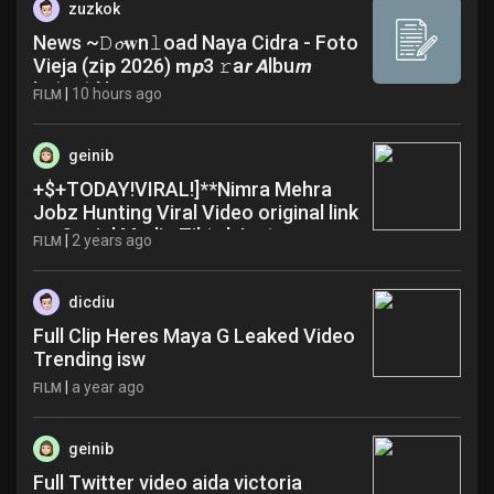
zuzkok
News ~𝙳𝓸𝐰n𝚕oad Naya Cidra - Foto
Vieja (z𝗶𝗽 2026) 𝗺𝙥3 𝚛a𝙧 𝘼lbu𝙢
Latest News
|
10 hours ago
FILM
geinib
+$+TODAY!VIRAL!]**Nimra Mehra
Jobz Hunting Viral Video original link
on Social Media Tiktok Instagram
|
2 years ago
FILM
Twitter Z. XnXx xxx Indian sex mms
video ubq
dicdiu
Full Clip Heres Maya G Leaked Video
Trending isw
|
a year ago
FILM
geinib
Full Twitter video aida victoria