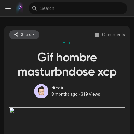
0 Comments
Share
Discover Events
Film
Gif hombre
My Events
masturbndose xcp
Discover Blogs
dicdiu
8 months ago
•
319 Views
Discover Groups
My Groups