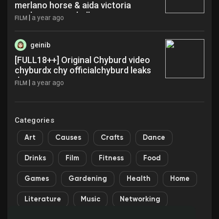
merlano horse & aida victoria
merlano con caballo aca
|
a year ago
FILM
geinib
[FULL18++] Original Chyburd video
chyburdx chy officialchyburd leaks
dez
|
a year ago
FILM
Categories
Art
Causes
Crafts
Dance
Drinks
Film
Fitness
Food
Games
Gardening
Health
Home
Literature
Music
Networking