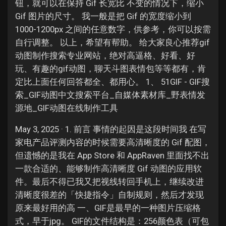
钮，就可以在保持 Gif 长宽比 不变的情况下，缩小
Gif 图片的尺寸。 我一般是把 Gif 的宽度缩小到
1000-1200px 之间的任意数字，供参考，你可以按需
自行调整。 以上，希望有帮助。 给大家良心推荐gif
动图制作搜索专业网站，绝对高逼格、好看、好
玩、有趣的gif动图，聊天斗图表情包等等都有，肯
定比上面任何回答都全、都用心。 1、 51GIF - GIF搜
索_GIF动图中文搜索平台_自媒体素材库_野表情发
源地_GIF动图在线制作工具
May 3, 2025 · 1. 前言 事情的起因是这段时间我 在写
家电产品评测内容的时候需要高清晰度的 Gif 配图，
但遗憾的是我在 App Store 和 AppRaven 里面找不出
一款合适的、能够制作高清晰度 Gif 动图的应用软
件。最后不得已我又把视线转回手机上，继续改进
清晰度很差的「快捷指令」自制规则，然后才发现
原来最好用的高 一、GIF是最早的一种图片压缩格
式，早于jpg。 GIF的文件结构是：256颜色表（可包