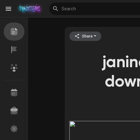
Share
Discover Events
My Events
janin
Discover Blogs
down
Discover Groups
My Groups
Discover Pages
Liked Pages