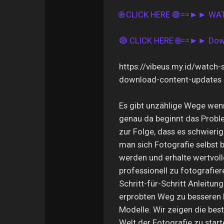
🌐 CLICK HERE 🟢==►► W
🔴 CLICK HERE 🌐==►► Do
https://vibeus.my.id/watch-
download-content-updates
Es gibt unzählige Wege wen
genau da beginnt das Probl
zur Folge, dass es schwierige
man sich Fotografie selbst 
werden und erhalte wertvolle
professionell zu fotografier
Schritt-für-Schritt Anleitun
erprobten Weg zu besseren 
Modelle. Wir zeigen die best
Welt der Fotografie zu star