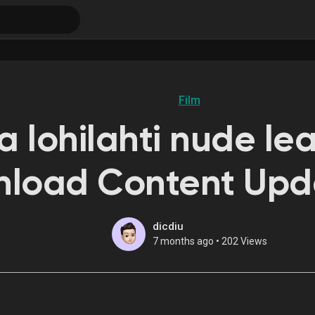
Film
a lohilahti nude le
load Content Upd
dicdiu
7 months ago
•
202 Views