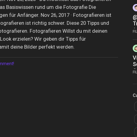
as Basiswissen rund um die Fotografie Die
en für Anfänger. Nov 26, 2017 · Fotografieren ist
@
tografieren ist richtig schwer. Diese 20 Tipps und
T
A
fotografieren. Fotografieren Willst du mit deinen
FI
o
Look erzielen? Wir geben dir Tipps für
amit deine Bilder perfekt werden.
V
S
comment!
O
FI
1
C