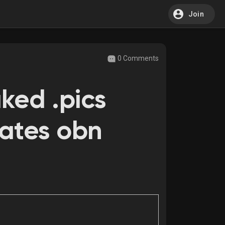
Join
0 Comments
aked .pics
ates obn