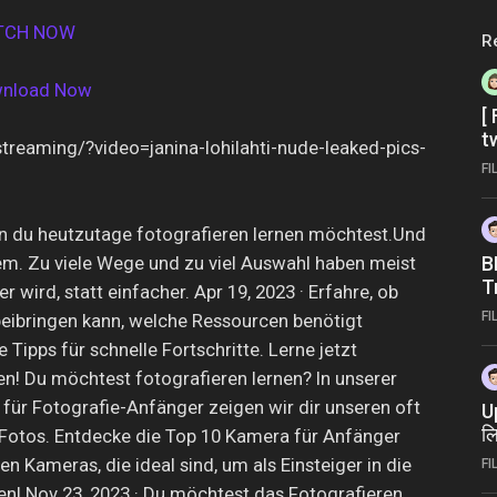
ATCH NOW
R
wnload Now
[
t
streaming/?video=janina-lohilahti-nude-leaked-pics-
r
FI
n du heutzutage fotografieren lernen möchtest.Und
em. Zu viele Wege und zu viel Auswahl haben meist
B
T
r wird, statt einfacher. Apr 19, 2023 · Erfahre, ob
FI
beibringen kann, welche Ressourcen benötigt
 Tipps für schnelle Fortschritte. Lerne jetzt
en! Du möchtest fotografieren lernen? In unserer
g für Fotografie-Anfänger zeigen wir dir unseren oft
U
लि
Fotos. Entdecke die Top 10 Kamera für Anfänger
बड
en Kameras, die ideal sind, um als Einsteiger in die
FI
ten! Nov 23, 2023 · Du möchtest das Fotografieren