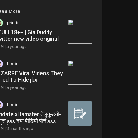
ead More
geinib
 FULL18++ ] Gia Duddy
witter new video original
eddit Leaks online ufm
|
a year ago
LM
dicdiu
IZARRE Viral Videos They
ried To Hide jbx
|
a year ago
LM
dicdiu
pdate xHamster तेलुगु-हनी-
प्स xxx नया वीडियो पोर्न xxx
़ी गांड Full Video
|
3 months ago
LM