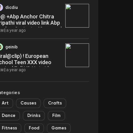
dicdiu
@ +Abp Anchor Chitra
ripathi viral video link Abp
nchor 3 minute 42 second
|
a year ago
LM
rg odr
geinib
iral@clip) ! European
chool Teen XXX video
rginal Full HD Hot video
|
a year ago
LM
8+ frl
ategories
Art
Causes
Crafts
Dance
Drinks
Film
Fitness
Food
Games