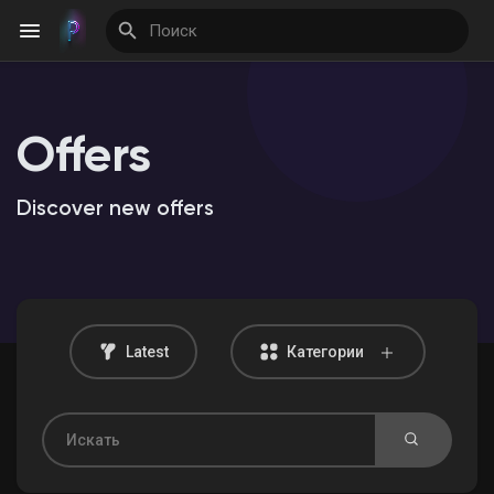
Offers
Найти Мероприятия
Discover new offers
Мои события
Найти Статьи пользователей
Latest
Категории
Найти Группы
Мои группы