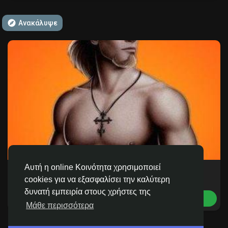
Ανακάλυψε
Ανακάλυψε Σελίδες
Σελίδες που μου αρέσουν
Δημοφιλείς δημοσιεύσεις
Discover Posts
Αυτή η online Κοινότητα χρησιμοποιεί
Web Viral Trends
2 Μέλη
cookies για να εξασφαλίσει την καλύτερη
δυνατή εμπειρία στους χρήστες της
Προσφορές
Γίνε Μέλος
Μάθε περισσότερα